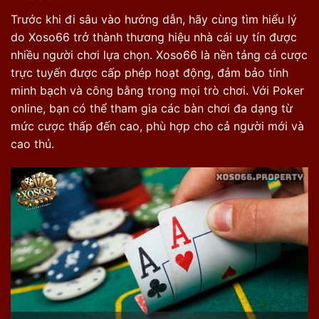
Trước khi đi sâu vào hướng dẫn, hãy cùng tìm hiểu lý
do Xoso66 trở thành thương hiệu nhà cái uy tín được
nhiều người chơi lựa chọn. Xoso66 là nền tảng cá cược
trực tuyến được cấp phép hoạt động, đảm bảo tính
minh bạch và công bằng trong mọi trò chơi. Với Poker
online, bạn có thể tham gia các bàn chơi đa dạng từ
mức cược thấp đến cao, phù hợp cho cả người mới và
cao thủ.