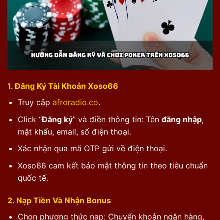
1. Đăng Ký Tài Khoản Xoso66
Truy cập
afroradio.co
.
Click “
Đăng ký
” và điền thông tin: Tên
đăng nhập
,
mật khẩu, email, số điện thoại.
Xác nhận qua mã OTP gửi về điện thoại.
Xoso66 cam kết bảo mật thông tin theo tiêu chuẩn
quốc tế.
2. Nạp Tiền Và Nhận Bonus
Chọn phương thức nạp: Chuyển khoản ngân hàng,