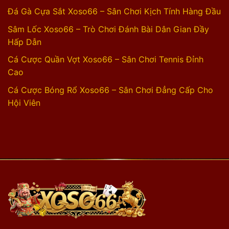
Đá Gà Cựa Sắt Xoso66 – Sân Chơi Kịch Tính Hàng Đầu
Sâm Lốc Xoso66 – Trò Chơi Đánh Bài Dân Gian Đầy
Hấp Dẫn
Cá Cược Quần Vợt Xoso66 – Sân Chơi Tennis Đỉnh
Cao
Cá Cược Bóng Rổ Xoso66 – Sân Chơi Đẳng Cấp Cho
Hội Viên