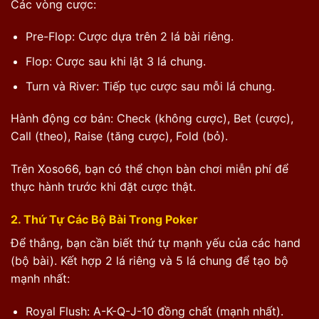
Các vòng cược:
Pre-Flop: Cược dựa trên 2 lá bài riêng.
Flop: Cược sau khi lật 3 lá chung.
Turn và River: Tiếp tục cược sau mỗi lá chung.
Hành động cơ bản: Check (không cược), Bet (cược),
Call (theo), Raise (tăng cược), Fold (bỏ).
Trên Xoso66, bạn có thể chọn bàn chơi miễn phí để
thực hành trước khi đặt cược thật.
2. Thứ Tự Các Bộ Bài Trong Poker
Để thắng, bạn cần biết thứ tự mạnh yếu của các hand
(bộ bài). Kết hợp 2 lá riêng và 5 lá chung để tạo bộ
mạnh nhất:
Royal Flush: A-K-Q-J-10 đồng chất (mạnh nhất).