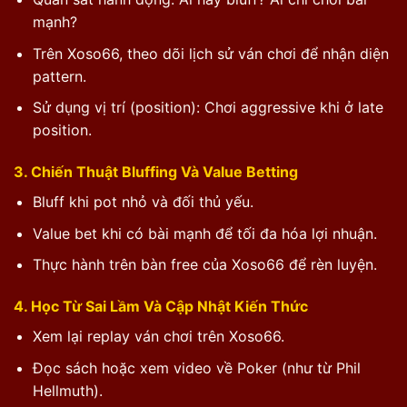
mạnh?
Trên Xoso66, theo dõi lịch sử ván chơi để nhận diện
pattern.
Sử dụng vị trí (position): Chơi aggressive khi ở late
position.
3. Chiến Thuật Bluffing Và Value Betting
Bluff khi pot nhỏ và đối thủ yếu.
Value bet khi có bài mạnh để tối đa hóa lợi nhuận.
Thực hành trên bàn free của Xoso66 để rèn luyện.
4. Học Từ Sai Lầm Và Cập Nhật Kiến Thức
Xem lại replay ván chơi trên Xoso66.
Đọc sách hoặc xem video về Poker (như từ Phil
Hellmuth).