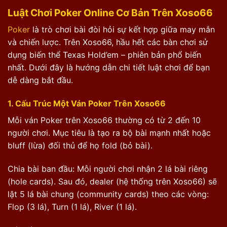
Luật Chơi Poker Online Cơ Bản Trên Xoso66
Poker
là trò chơi bài đòi hỏi sự kết hợp giữa may mắn
và chiến lược. Trên Xoso66, hầu hết các bàn chơi sử
dụng biến thể Texas Hold’em – phiên bản phổ biến
nhất. Dưới đây là hướng dẫn chi tiết luật chơi để bạn
dễ dàng bắt đầu.
1. Cấu Trúc Một Ván Poker Trên Xoso66
Mỗi ván Poker trên Xoso66 thường có từ 2 đến 10
người chơi. Mục tiêu là tạo ra bộ bài mạnh nhất hoặc
bluff (lừa) đối thủ để họ fold (bỏ bài).
Chia bài ban đầu: Mỗi người chơi nhận 2 lá bài riêng
(hole cards). Sau đó, dealer (hệ thống trên Xoso66) sẽ
lật 5 lá bài chung (community cards) theo các vòng:
Flop (3 lá), Turn (1 lá), River (1 lá).