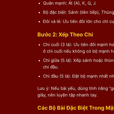
Quân mạnh: Át (A), K, Q, J.
Bộ đặc biệt: Sảnh (liên tiếp), Thùng
Đôi và lẻ: Ưu tiên đôi lớn cho chi c
Bước 2: Xếp Theo Chi
Chi cuối (3 lá): Ưu tiên đôi mạnh ho
ở chi cuối nếu không có bộ mạnh h
Chi giữa (5 lá): Xếp sảnh hoặc thù
chi đầu.
Chi đầu (5 lá): Đặt bộ mạnh nhất n
Lưu ý: Nếu bài yếu, dùng tính năng “gợ
giây, nên luyện tập nhanh tay.
Các Bộ Bài Đặc Biệt Trong Mậ