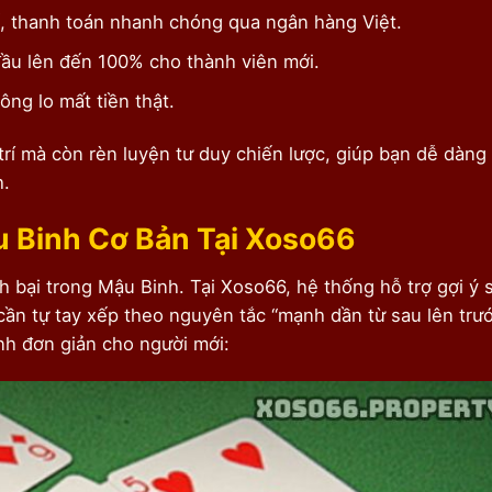
ế, thanh toán nhanh chóng qua ngân hàng Việt.
ầu lên đến 100% cho thành viên mới.
ng lo mất tiền thật.
rí mà còn rèn luyện tư duy chiến lược, giúp bạn dễ dàng
h.
 Binh Cơ Bản Tại Xoso66
h bại trong Mậu Binh. Tại Xoso66, hệ thống hỗ trợ gợi ý 
cần tự tay xếp theo nguyên tắc “mạnh dần từ sau lên trướ
nh đơn giản cho người mới: