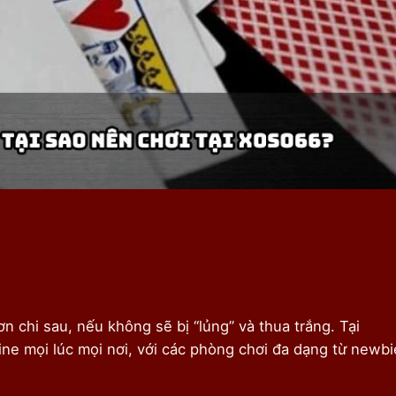
ơn chi sau, nếu không sẽ bị “lủng” và thua trắng. Tại
ne mọi lúc mọi nơi, với các phòng chơi đa dạng từ newbi