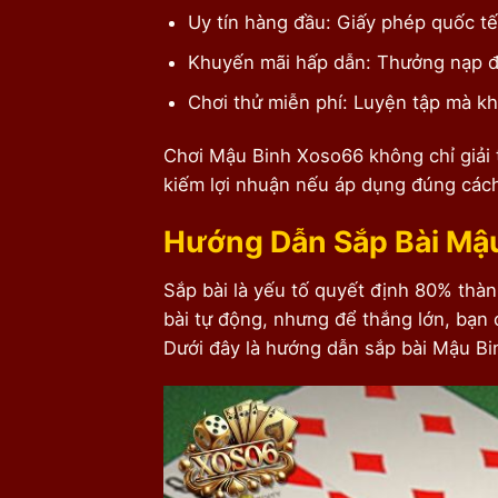
Uy tín hàng đầu: Giấy phép quốc t
Khuyến mãi hấp dẫn: Thưởng nạp đ
Chơi thử miễn phí: Luyện tập mà khô
Chơi Mậu Binh Xoso66 không chỉ giải t
kiếm lợi nhuận nếu áp dụng đúng các
Hướng Dẫn Sắp Bài Mậu
Sắp bài là yếu tố quyết định 80% thàn
bài tự động, nhưng để thắng lớn, bạn 
Dưới đây là hướng dẫn sắp bài Mậu Bi