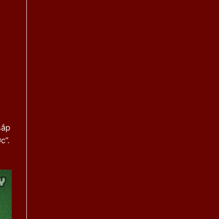
sắp
c”.