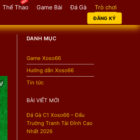
Thể Thao
Game Bài
Đá Gà
Trò chơi
ĐĂNG KÝ
DANH MỤC
Game Xoso66
Hướng dẫn Xoso66
Tin tức
BÀI VIẾT MỚI
Đá Gà C1 Xoso66 – Đấu
Trường Tranh Tài Đỉnh Cao
Nhất 2026