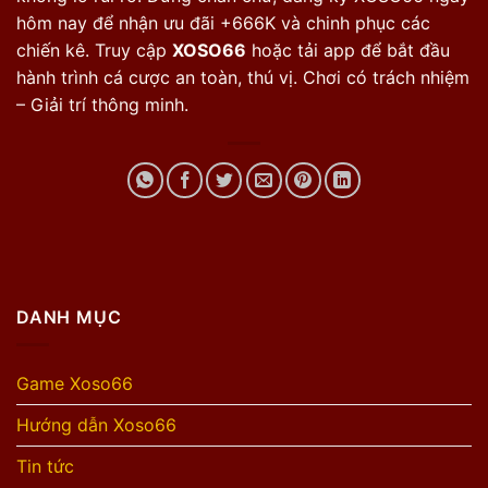
hôm nay để nhận ưu đãi +666K và chinh phục các
chiến kê. Truy cập
XOSO66
hoặc tải app để bắt đầu
hành trình cá cược an toàn, thú vị. Chơi có trách nhiệm
– Giải trí thông minh.
DANH MỤC
Game Xoso66
Hướng dẫn Xoso66
Tin tức