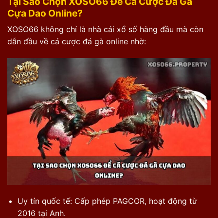
Tại Sao Chọn XOSO66 Để Cá Cược Đá Gà
Cựa Dao Online?
XOSO66 không chỉ là nhà cái xổ số hàng đầu mà còn
dẫn đầu về cá cược đá gà online nhờ:
Uy tín quốc tế: Cấp phép PAGCOR, hoạt động từ
2016 tại Anh.