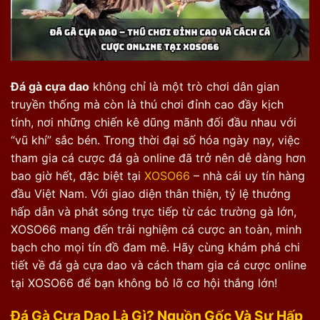
Đá gà cựa dao
không chỉ là một trò chơi dân gian
truyền thống mà còn là thú chơi đỉnh cao đầy kịch
tính, nơi những chiến kê dũng mãnh đối đầu nhau với
“vũ khí” sắc bén. Trong thời đại số hóa ngày nay, việc
tham gia cá cược đá gà online đã trở nên dễ dàng hơn
bao giờ hết, đặc biệt tại
XOSO66
– nhà cái uy tín hàng
đầu Việt Nam. Với giao diện thân thiện, tỷ lệ thưởng
hấp dẫn và phát sóng trực tiếp từ các trường gà lớn,
XOSO66 mang đến trải nghiệm cá cược an toàn, minh
bạch cho mọi tín đồ đam mê. Hãy cùng khám phá chi
tiết về đá gà cựa dao và cách tham gia cá cược online
tại XOSO66 để bạn không bỏ lỡ cơ hội thắng lớn!
Đá Gà Cựa Dao Là Gì? Nguồn Gốc Và Sự Hấp