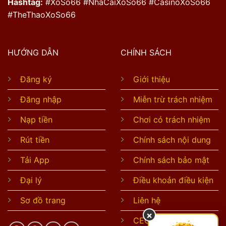
Hashtag:
#XoSo66 #NhaCaiXoSo66 #CasinoXoSo66
#TheThaoXoSo66
HƯỚNG DẪN
CHÍNH SÁCH
Đăng ký
Giới thiệu
Đăng nhập
Miễn trừ trách nhiệm
Nạp tiền
Chơi có trách nhiệm
Rút tiền
Chính sách nội dung
Tải App
Chính sách bảo mật
Đại lý
Điều khoản điều kiện
Sơ đồ trang
Liên hệ
×
CEO XOSO66
- Cao