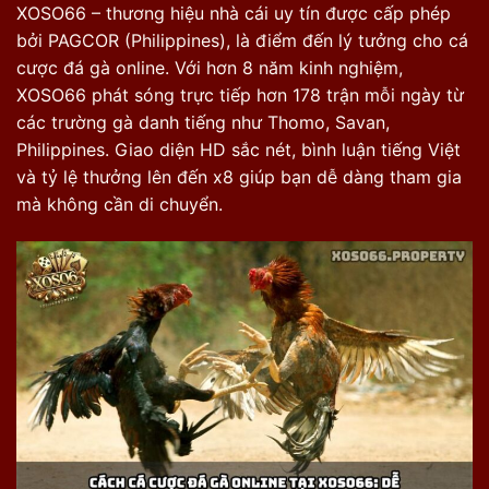
XOSO66 – thương hiệu nhà cái uy tín được cấp phép
bởi PAGCOR (Philippines), là điểm đến lý tưởng cho cá
cược đá gà online. Với hơn 8 năm kinh nghiệm,
XOSO66 phát sóng trực tiếp hơn 178 trận mỗi ngày từ
các trường gà danh tiếng như Thomo, Savan,
Philippines. Giao diện HD sắc nét, bình luận tiếng Việt
và tỷ lệ thưởng lên đến x8 giúp bạn dễ dàng tham gia
mà không cần di chuyển.