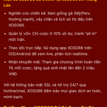
Lớn
Nghiên cứu chiến kê: Xem giống gà (Mỹ/Peru
thường mạnh), vảy chân và lịch sử thi đấu trên
XOSO66.
Quản lý vốn: Chỉ cược 5-10% số dư, tránh “all-in”
một trận.
Theo dõi trực tiếp: Sử dụng app XOSO66 trên
iOS/Android để xem live, phân tích realtime.
Nhận khuyến mãi: Tham gia chương trình hoàn tiền
1% mỗi cược, tặng quà sinh nhật lên đến 2 triệu
VNĐ.
Với hệ thống bảo mật SSL và hỗ trợ 24/7 qua
hotline/chat, XOSO66 đảm bảo mọi giao dịch an toàn,
minh bạch.