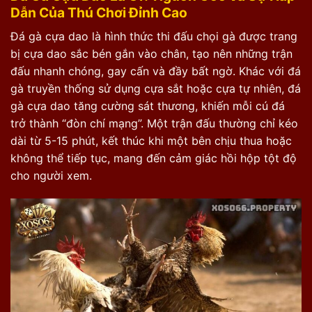
Dẫn Của Thú Chơi Đỉnh Cao
Đá gà cựa dao là hình thức thi đấu chọi gà được trang
bị cựa dao sắc bén gắn vào chân, tạo nên những trận
đấu nhanh chóng, gay cấn và đầy bất ngờ. Khác với đá
gà truyền thống sử dụng cựa sắt hoặc cựa tự nhiên, đá
gà cựa dao tăng cường sát thương, khiến mỗi cú đá
trở thành “đòn chí mạng”. Một trận đấu thường chỉ kéo
dài từ 5-15 phút, kết thúc khi một bên chịu thua hoặc
không thể tiếp tục, mang đến cảm giác hồi hộp tột độ
cho người xem.