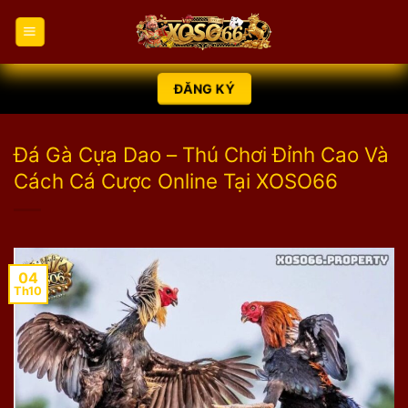
Chuyển
đến
nội
dung
ĐĂNG KÝ
Đá Gà Cựa Dao – Thú Chơi Đỉnh Cao Và
Cách Cá Cược Online Tại XOSO66
04
Th10