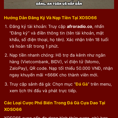
Hướng Dẫn Đăng Ký Và Nạp Tiền Tại XOSO66
Đăng ký tài khoản: Truy cập
afroradio.co
, nhấn
“Đăng ký” và điền thông tin (tên tài khoản, mật
khẩu, số điện thoại, họ tên). Xác nhận trên 18 tuổi
và hoàn tất trong 1 phút.
Nạp tiền nhanh chóng: Hỗ trợ đa kênh như ngân
hàng (Vietcombank, BIDV), ví điện tử (Momo,
ZaloPay), QR code. Nạp tối thiểu 50.000 VNĐ, nhận
ngay khuyến mãi +666K cho thành viên mới.
Truy cập sảnh đá gà: Chọn mục “
Đá Gà
” trên menu,
xem lịch thi đấu và phát trực tiếp.
Các Loại Cược Phổ Biến Trong Đá Gà Cựa Dao Tại
XOSO66
XOSO66 cung cấp đa dạng hình thức cược, phù hợp