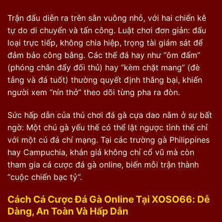
Trận đấu diễn ra trên sân vuông nhỏ, với hai chiến kê
tự do di chuyển và tấn công. Luật chơi đơn giản: đấu
loại trực tiếp, không chia hiệp, trọng tài giám sát để
đảm bảo công bằng. Các thế đá hay như “ôm đấm”
(phóng chân đẩy đối thủ) hay “kèm chặt mang” (đè
tảng và đá tuốt) thường quyết định thắng bại, khiến
người xem “nín thở” theo dõi từng pha ra đòn.
Sức hấp dẫn của thú chơi đá gà cựa dao nằm ở sự bất
ngờ: Một chú gà yếu thế có thể lật ngược tình thế chỉ
với một cú đá chí mạng. Tại các trường gà Philippines
hay Campuchia, khán giả không chỉ cổ vũ mà còn
tham gia cá cược đá gà online, biến mỗi trận thành
“cuộc chiến bạc tỷ”.
Cách Cá Cược Đá Gà Online Tại XOSO66: Dễ
Dàng, An Toàn Và Hấp Dẫn