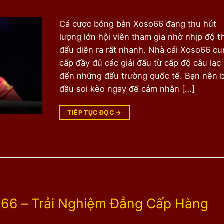
Cá cược bóng bàn Xoso66 đang thu hút
lượng lớn hội viên tham gia nhờ nhịp độ th
đấu diễn ra rất nhanh. Nhà cái Xoso66 c
cấp đầy đủ các giải đấu từ cấp độ câu lạc
đến những đấu trường quốc tế. Bạn nên b
đầu soi kèo ngay để cảm nhận […]
TIẾP TỤC ĐỌC
→
66 – Trải Nghiệm Đẳng Cấp Hàng