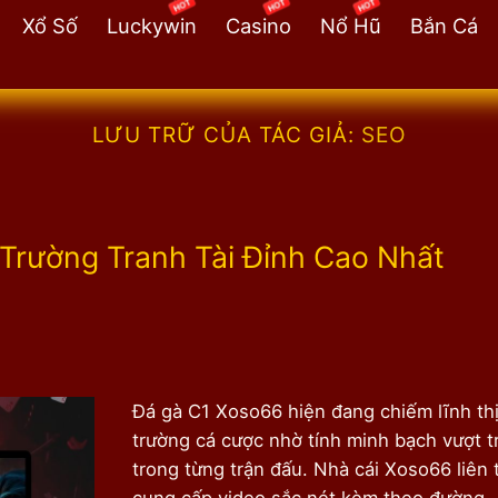
Xổ Số
Luckywin
Casino
Nổ Hũ
Bắn Cá
LƯU TRỮ CỦA TÁC GIẢ:
SEO
Trường Tranh Tài Đỉnh Cao Nhất
Đá gà C1 Xoso66 hiện đang chiếm lĩnh th
trường cá cược nhờ tính minh bạch vượt tr
trong từng trận đấu. Nhà cái Xoso66 liên 
cung cấp video sắc nét kèm theo đường