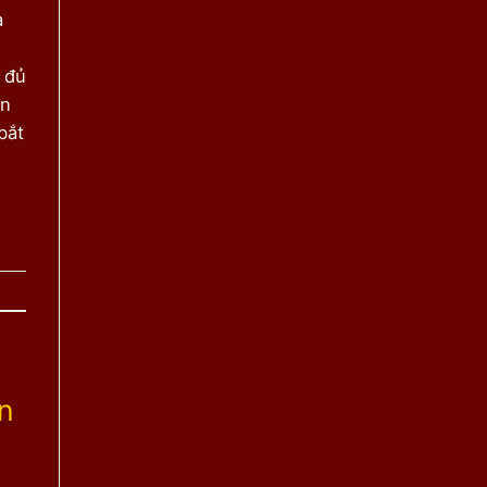
a
 đủ
àn
bắt
n