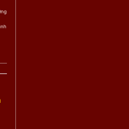
ững
ình
n