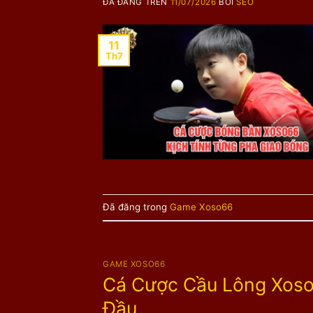
ĐÃ ĐĂNG TRÊN
11/07/2026
BỞI
SEO
11
Th7
Đã đăng trong
Game Xoso66
GAME XOSO66
Cá Cược Cầu Lông Xoso
Đầu