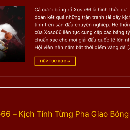
Cá cược bóng rổ Xoso66 là hình thức dự
đoán kết quả những trận tranh tài đầy kịc
tính trên sân đấu chuyên nghiệp. Hệ thố
của Xoso66 liên tục cung cấp các bảng tỷ
chuẩn xác cho mọi giải đấu quốc tế lớn n
Hội viên nên nắm bắt thời điểm vàng để [
TIẾP TỤC ĐỌC
→
66 – Kịch Tính Từng Pha Giao Bóng