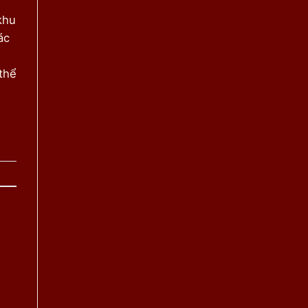
khu
ác
thể